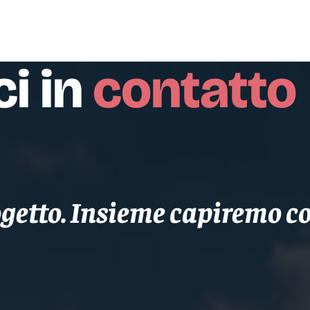
i in
contatto
ogetto. Insieme capiremo co